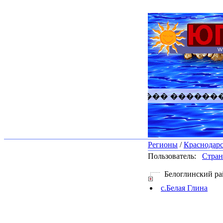
������� �������� �
Регионы
/
Краснодар
Пользователь:
Стран
Белоглинский ра
с.Белая Глина