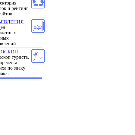
ектория
лок и рейтинг
сайтов
ЪЯВЛЕНИЯ
дел
платных
тных
явлений
РОСКОП
оскоп туриста,
ор места
ыха по знаку
иака.