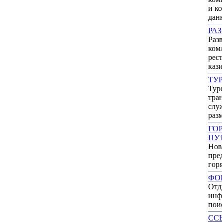
и к
дан
РА
Раз
ком
рес
каз
ТУ
Тур
тра
слу
раз
ГО
ПУ
Нов
пре
гор
ФО
Отд
инф
пои
СС