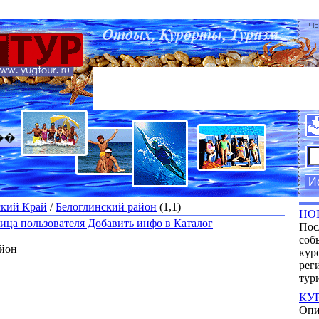
������ ������� ����� ��� ��������
ский Край
/
Белоглинский район
(1,1)
НО
ица пользователя
Добавить инфо в Каталог
Пос
соб
йон
кур
рег
тур
КУ
Опи