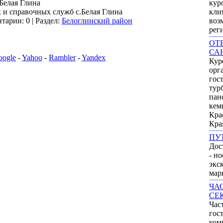
елая Глина
кур
и справочных служб с.Белая Глина
кли
тарии: 0 | Раздел:
Белоглинский район
воз
рег
ОТ
СА
oogle
-
Yahoo
-
Rambler
-
Yandex
Кур
орг
гос
тур
пан
кем
Кра
Кра
ПУ
Дос
- но
экс
мар
ЧА
СЕ
Час
гос
ком