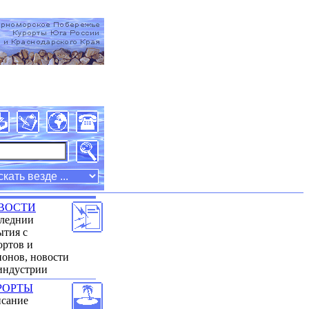
��� �������� [05 Mar 2009]
�������
ВОСТИ
леднии
ытия с
ортов и
ионов, новости
индустрии
РОРТЫ
сание