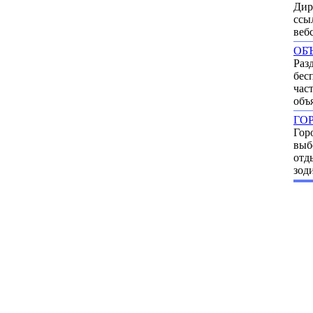
Дир
ссы
веб
ОБ
Раз
бес
час
объ
ГО
Гор
выб
отд
зод