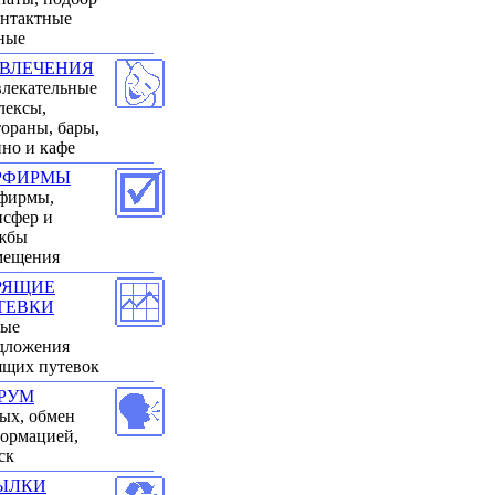
онтактные
ные
ЗВЛЕЧЕНИЯ
влекательные
лексы,
тораны, бары,
ино и кафе
РФИРМЫ
фирмы,
нсфер и
жбы
мещения
РЯЩИЕ
ТЕВКИ
ые
дложения
ящих путевок
РУМ
ых, обмен
ормацией,
ск
ЫЛКИ