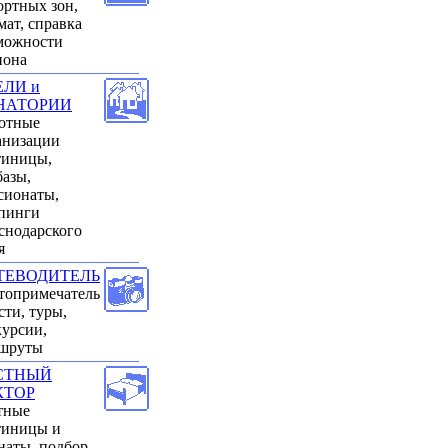
ортных зон,
мат, справка
можности
иона
ЕЛИ и
НАТОРИИ
отные
анизации
тиницы,
базы,
сионаты,
пинги
снодарского
я
ТЕВОДИТЕЛЬ
топримечатель
сти, туры,
курсии,
шруты
СТНЫЙ
КТОР
тные
тиницы и
наты, подбор