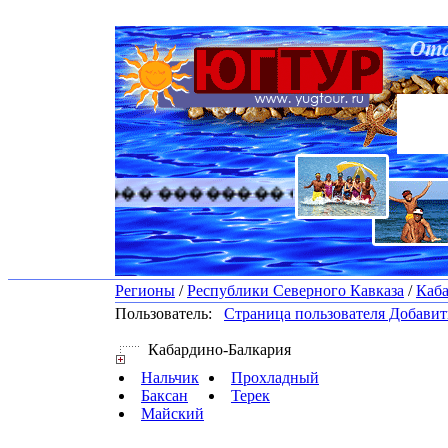
������� �������� ������� ������
Регионы
/
Республики Северного Кавказа
/
Каба
Пользователь:
Страница пользователя
Добавить
Кабардино-Балкария
Нальчик
Прохладный
Баксан
Терек
Майский