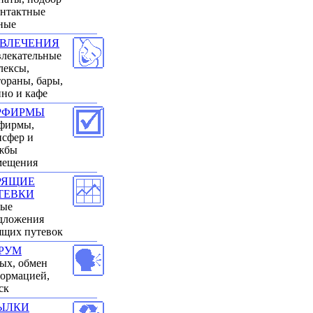
онтактные
ные
ЗВЛЕЧЕНИЯ
влекательные
лексы,
тораны, бары,
ино и кафе
РФИРМЫ
фирмы,
нсфер и
жбы
мещения
РЯЩИЕ
ТЕВКИ
ые
дложения
ящих путевок
РУМ
ых, обмен
ормацией,
ск
ЫЛКИ