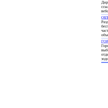
Дир
ссы
веб
ОБ
Раз
бес
час
объ
ГО
Гор
выб
отд
зод