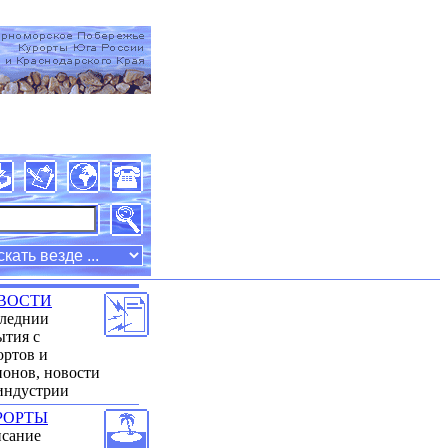
�� �������� [05 Mar 2009]
�������
ВОСТИ
леднии
ытия с
ортов и
ионов, новости
индустрии
РОРТЫ
сание