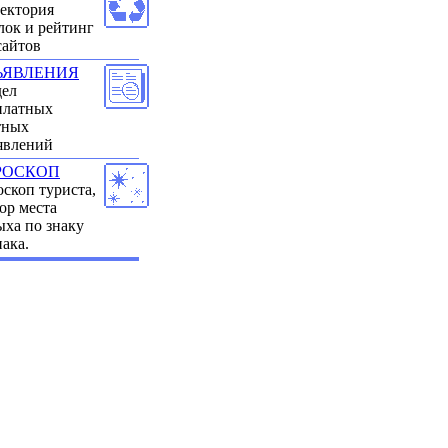
ектория
лок и рейтинг
сайтов
ЪЯВЛЕНИЯ
дел
платных
тных
явлений
РОСКОП
оскоп туриста,
ор места
ыха по знаку
иака.