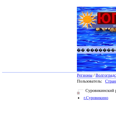
������� �������� ��
Регионы
/
Волгоградс
Пользователь:
Стран
Суровикинский 
г.Суровикино