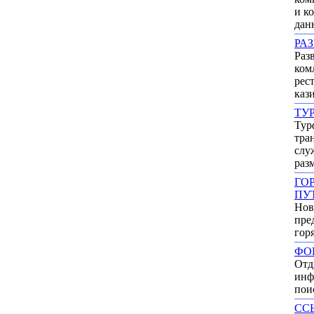
и к
дан
РА
Раз
ком
рес
каз
ТУ
Тур
тра
слу
раз
ГО
ПУ
Нов
пре
гор
ФО
Отд
инф
пои
СС