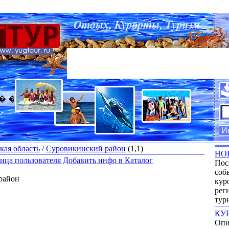
����� ������� ����� ��� ���������
кая область
/
Суровикинский район
(1,1)
НО
ица пользователя
Добавить инфо в Каталог
Пос
соб
район
кур
рег
тур
КУ
Опи