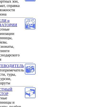
ортных зон,
мат, справка
можности
иона
ЕЛИ и
НАТОРИИ
отные
анизации
тиницы,
базы,
сионаты,
пинги
снодарского
я
ТЕВОДИТЕЛЬ
топримечатель
сти, туры,
курсии,
шруты
СТНЫЙ
КТОР
тные
тиницы и
наты, подбор