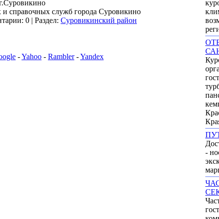
г.Суровикино
кур
 и справочных служб города Суровикино
кли
тарии: 0 | Раздел:
Суровикинский район
воз
рег
ОТ
СА
oogle
-
Yahoo
-
Rambler
-
Yandex
Кур
орг
гос
тур
пан
кем
Кра
Кра
ПУ
Дос
- но
экс
мар
ЧА
СЕ
Час
гос
ком